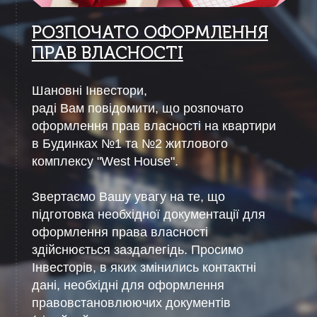
РОЗПОЧАТО ОФОРМЛЕННЯ
ПРАВ ВЛАСНОСТІ
Ш
ановні Інвестори,
раді Вам повідомити, що розпочато
оформлення прав власності на квартири
в Будинках
№1 та №2
житлового
комплексу "
West
House
".
Звертаємо Вашу увагу на те, що
підготовка необхідної документації для
оформлення права власності
здійснюється заздалегідь. Просимо
Інвесторів, в яких змінились контактні
дані, необхідні для
оформлення
правовстановлюючих документів