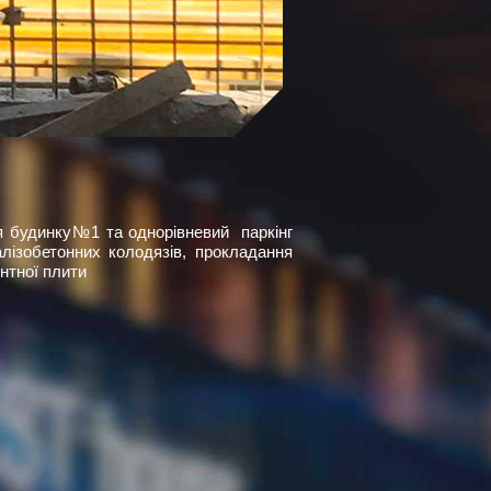
ля будинку№1 та однорівневий паркінг
ізобетонних колодязів, прокладання
нтної плити