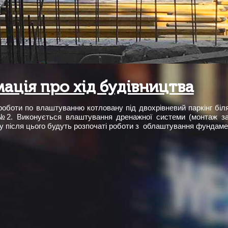
ація про хід будівництва
роботи по влаштуванню котловану під двохрівневий паркінг бі
№2. Виконується влаштування дренажної системи (монтаж зал
у після цього будуть розпочаті роботи з облаштування фундаме