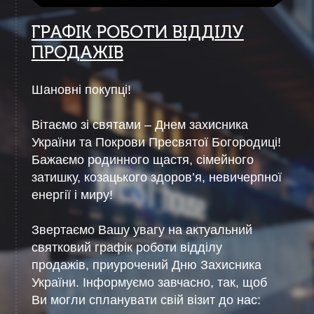
ГРАФІК РОБОТИ ВІДДІЛУ
ПРОДАЖІВ
Шановні покупці!
Вітаємо
зі святами – Днем захисника
України та Покрови Пресвятої Богородиці!
Бажаємо родинного щастя, сімейного
затишку, козацького здоров’я, невичерпної
енергії і миру!
Звертаємо Вашу увагу на актуальний
святковий графік роботи відділу
продажів, приурочений Дню Захисника
України. Інформуємо завчасно, так, щоб
Ви могли спланувати свій візит до нас: