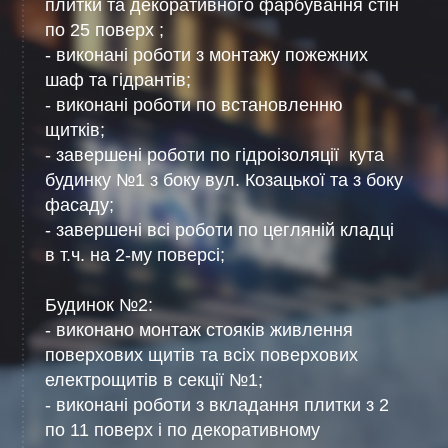
плитки та декоративного фарбування стін
по 25 поверх ;
- виконані роботи з монтажу пожежних
шаф та гідрантів;
- виконані роботи по встановленню
щитків;
- завершені роботи по гідроізоляції
кута
будинку №1 з боку вул. Козацької та з боку
фасаду;
- завершені всі роботи по цегляній кладці
в т.ч. на 2-му поверсі;
Будинок №2:
- виконано монтаж стояків живлення
поверхових щитів та всіх поверхових
електрощитів в секції №1;
- виконані роботи з вкладання плитки з 2
по 11 поверх і по декоративному